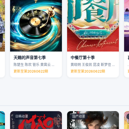
天赐的声音第七季
中餐厅第十季
陈楚生 陈欢 管乐 黄霄云 …
黄晓明 王俊凯 昆凌 靳梦佳 …
.
更新至第20260622期
更新至第20260622期
日韩动漫
国产动漫