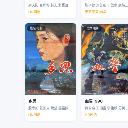
周天阳 麦杉杉 赵志凌 杨舒米 …
张子健 刘美彤 于歆童 赵婧祎 …
HD国语
更新至第08集
剧情电影
战争电影
乡思
血誓1990
殷亭如 张国立 魏坚 熊裕国 …
费安启 王国富 李艳秋 苏荧 
HD国语
HD国语