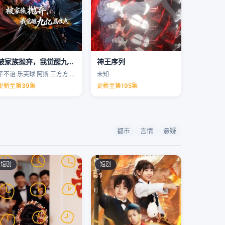
被家族抛弃，我觉醒九亿属性点
神王序列
子不语 乐芙球 阿斯 三方方 …
未知
更新至第39集
更新至第195集
都市
言情
悬疑
短剧
短剧