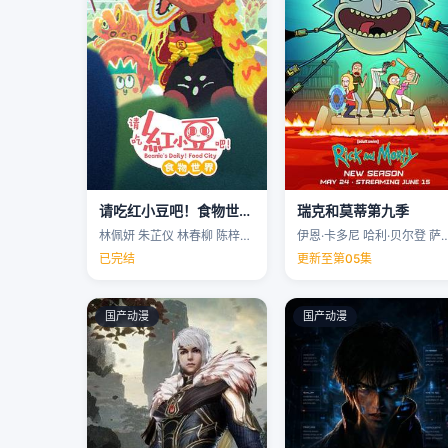
请吃红小豆吧！食物世界第一季
瑞克和莫蒂第九季
林佩妍 朱芷仪 林春柳 陈梓聪 …
伊恩·卡多尼 哈利·贝尔登 萨拉·乔克 
已完结
更新至第05集
国产动漫
国产动漫