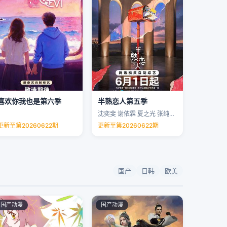
喜欢你我也是第六季
半熟恋人第五季
沈奕斐 谢依霖 夏之光 张纯烨 …
更新至第20260622期
更新至第20260622期
国产
日韩
欧美
国产动漫
国产动漫