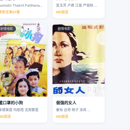
Aomstin Thakrit Patthanaworakit
吴玉芳 卢君 江俊 严丽秋 …
更新至第01集
HD国语
剧情电影
剧情电影
戴口罩的小狗
倔强的女人
库德莱提 玛丽塔 沈周繁星
秦怡 达奇 明子 涂岚 …
HD国语
HD国语