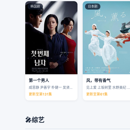
韩国剧
日本剧
第一个男人
风，带有香气
咸恩静 尹善宇 朴健一 吴贤庆 …
见上爱 上坂树里 水野美纪 早坂美海 …
更新至第131集
更新至第61集
🎤
综艺