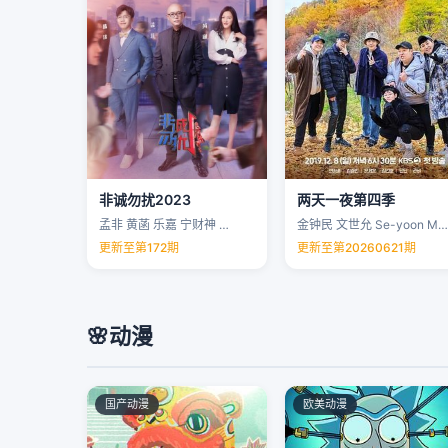
非诚勿扰2023
两天一夜第四季
孟非 黄菡 乐嘉 宁财神 …
金钟民 文世允 Se-yoon Moon …
更新至第172期
更新至第20260621期
🌸
动漫
国产动漫
欧美动漫