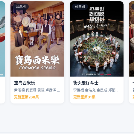
台湾剧
韩国剧
宝岛西米乐
街头餐厅斗士
尹昭德 何宜珊 黄瑄 卢彦泽 …
李连福 金浩允 金民成 郑镐泳 …
更新至第268集
更新至第01集