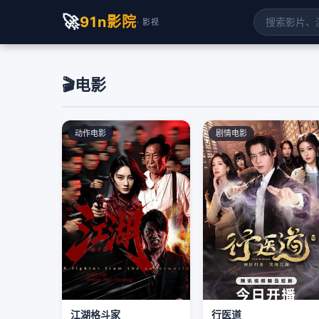
🚀
91n影院
· 影视
🎬
电影
动作电影
剧情电影
江湖格斗家
行医道