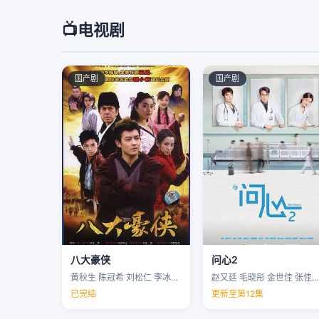
📺
电视剧
国产剧
国产剧
八大豪侠
问心2
黄秋生 陈冠希 刘松仁 李冰冰 …
赵又廷 毛晓彤 金世佳 张佳宁 …
已完结
更新至第12集