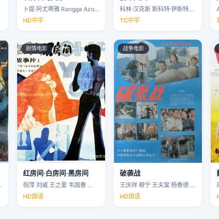
卜提·阿尤蒂雅 Rangga Azof Nadya …
科林·汉克斯 斯科特·伊斯特伍德 安洁纽·艾莉丝-泰勒 泰勒·约翰·史密斯 …
HD中字
TC中字
剧情电影
战争电影
红房间·白房间·黑房间
破袭战
…
倪萍 刘威 王之夏 韦国春 …
王庆祥 穆宁 王夫棠 杨春德 …
HD国语
HD国语