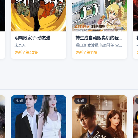
明朝败家子·动态漫
转生成自动贩卖机的我今天也在迷宫徘徊第三季
未录入
福山润 本渡枫 蓝原琴美 富田美忧 …
更新至第43集
更新至第11集
短剧
短剧