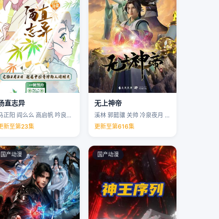
汤直志异
无上神帝
马正阳 阎么么 高启帆 吟良犬 …
溪林 郭懿骧 关帅 冷泉夜月 …
更新至第23集
更新至第616集
国产动漫
国产动漫