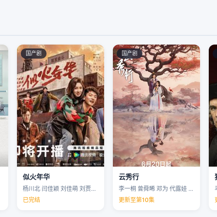
国产剧
国产剧
似火年华
云秀行
杨川北 闫佳颖 刘佳萌 刘贾玺 …
李一桐 曾舜晞 邓为 代露娃 …
已完结
更新至第10集