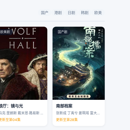
国产
港剧
日剧
韩剧
欧美
欧美剧
国产剧
狼厅：镜与光
南部档案
马克·里朗斯 戴米恩·路易斯 凯特·菲利普斯 托马斯·布罗迪-桑斯特 …
张新成 丁禹兮 姜珮瑶 富大龙 …
更新至第04集
更新至第28集