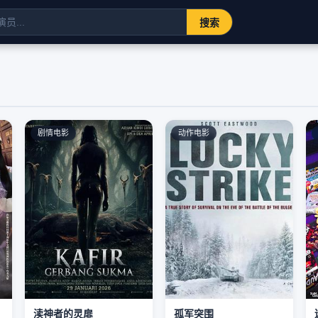
搜索
剧情电影
动作电影
渎神者的灵扉
孤军突围