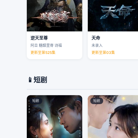
逆天至尊
天命
阿旦 糖醋里脊 诗福
未录入
更新至第525集
更新至第03集
📱
短剧
短剧
短剧