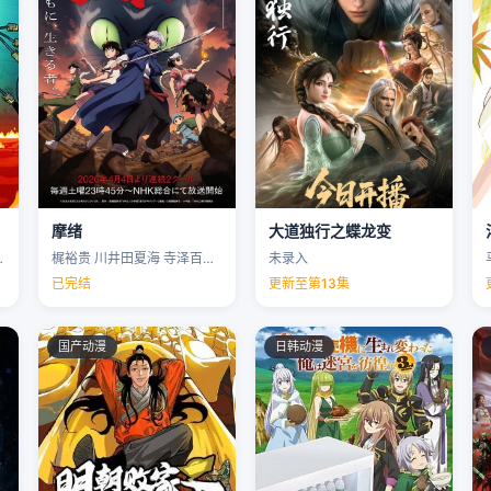
摩绪
大道独行之蝶龙变
克里斯·帕内尔 …
梶裕贵 川井田夏海 寺泽百花 下野纮 …
未录入
已完结
更新至第13集
国产动漫
日韩动漫