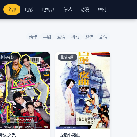
全部
电影
电视剧
综艺
动漫
短剧
动作
喜剧
爱情
科幻
恐怖
剧情
剧情电影
剧情电影
迷失之光
古堡小夜曲