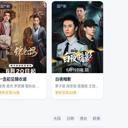
国产剧
国产剧
一念初见锦衣谣
白夜暗影
张南 查杰 李奕臻 葛秋谷 …
茅子俊 周彦辰 庞瀚辰 王佳宇 …
更新至第10集
更新至第23集
大陆
日韩
港台
欧美