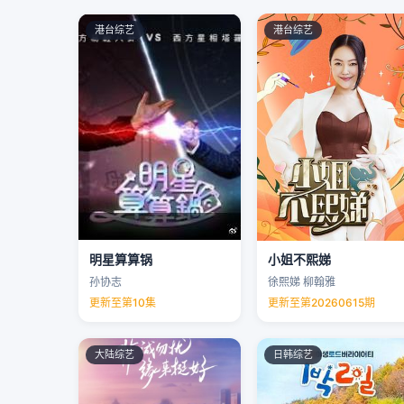
港台综艺
港台综艺
明星算算锅
小姐不熙娣
孙协志
徐熙娣 柳翰雅
更新至第10集
更新至第20260615期
大陆综艺
日韩综艺