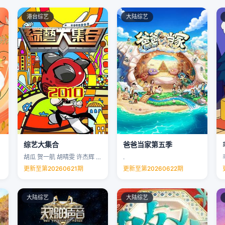
港台综艺
大陆综艺
综艺大集合
爸爸当家第五季
胡瓜 贺一航 胡晴雯 许杰辉 …
.
更新至第20260621期
更新至第20260622期
大陆综艺
大陆综艺